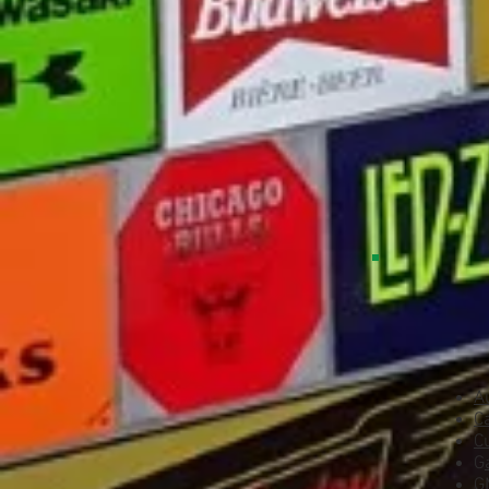
A
C
C
G
G