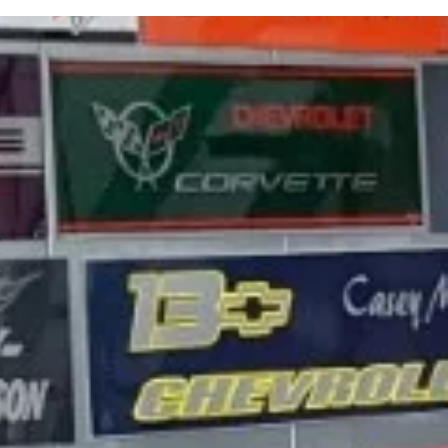
3
r
r