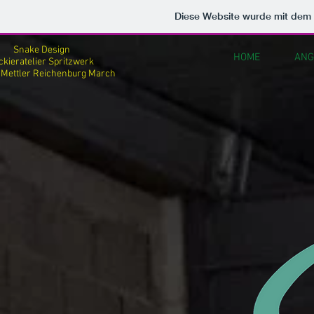
Diese Website wurde mit de
Snake Design
HOME
ANG
ckieratelier Spritzwerk
Mettler Reichenburg March