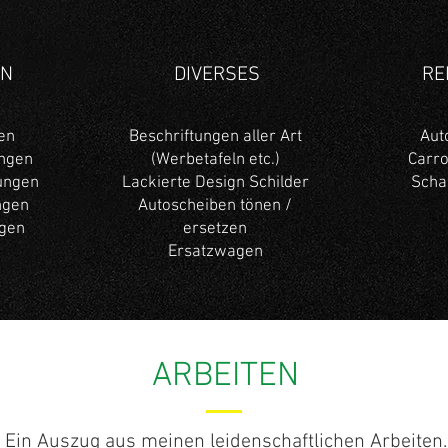
EN
DIVERSES
RE
en
Beschriftungen aller Art
Aut
ngen
(Werbetafeln etc.)
Carro
ungen
Lackierte Design Schilder
Scha
ngen
Autoscheiben tönen /
ngen
ersetzen
Ersatzwagen
ARBEITEN
Ein Auszug aus meinen leidenschaftlichen Arbeiten.