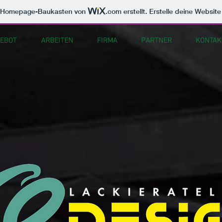
m Homepage-Baukasten von
.com
erstellt. Erstelle deine Websit
EBOT
ARBEITEN
FIRMA
PARTNER
KONTAK