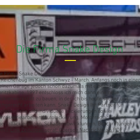
Die Firma Snake Design
ie Firma Snake Design besteht seit der Gründung im Jahr 199
n Reichenbug im Kanton Schwyz - March. Anfangs noch in eine
leinen Garage jedoch schon dazumals mit einer professionelle
ritzkabine. 1997 entschloss ich mich dann eine neue
ckierwerkstatt zu bauen, in der ich bis heute sauber und
chgerecht arbeiten kann. ​Snake Design Ihr Partner für
ofessionelle und individuelle Lackierungen sowie
arrosseriearbeiten (Autolackierung, Motorradlackierung,
peziallackierungen, Schadenabwicklungen, Beschriftungen
vm.).
Link Zeitungsinserat: Obersee Nachrichte als PDF