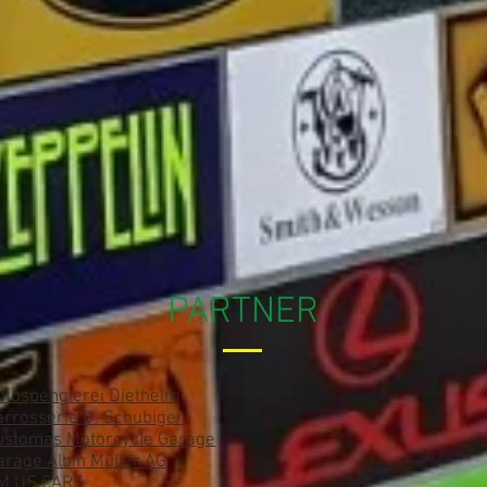
PARTNER
utospenglerei Diethelm
arrosserie D. Schubiger
ustomas Motorcycle Garage
arage Albin Müller AG
M US CARS