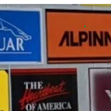
D
i
k
Sp
La
fa
pr
C
S
u